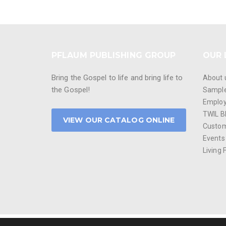
PFLAUM PUBLISHING GROUP
OUR 
Bring the Gospel to life and bring life to
About 
the Gospel!
Sampl
Emplo
TWIL B
VIEW OUR CATALOG ONLINE
Custom
Events
Living 