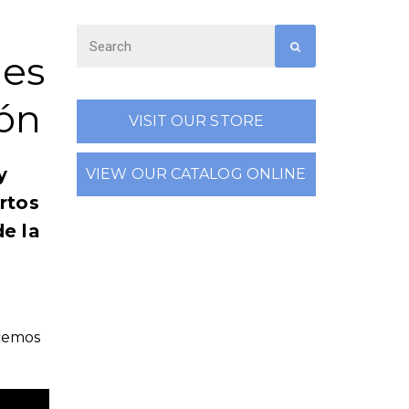
nes
ión
VISIT OUR STORE
y
VIEW OUR CATALOG ONLINE
rtos
de la
ecemos