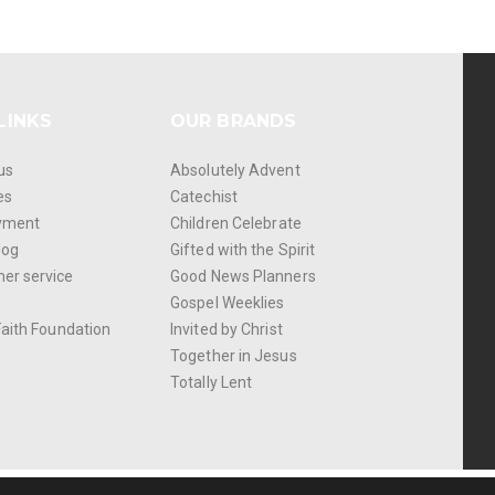
LINKS
OUR BRANDS
us
Absolutely Advent
es
Catechist
yment
Children Celebrate
log
Gifted with the Spirit
er service
Good News Planners
Gospel Weeklies
Faith Foundation
Invited by Christ
Together in Jesus
Totally Lent