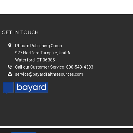
GET IN TOUCH
Pflaum Publishing Group
977 Hartford Turnpike, Unit A
Waterford, CT 06385
Call our Customer Service: 800-543-4383
service@bayardfaithresources.com