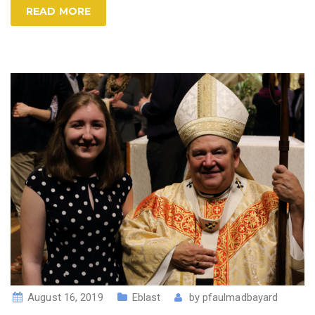
READ MORE
August 16, 2019
Eblast
by
pfaulmadbayard