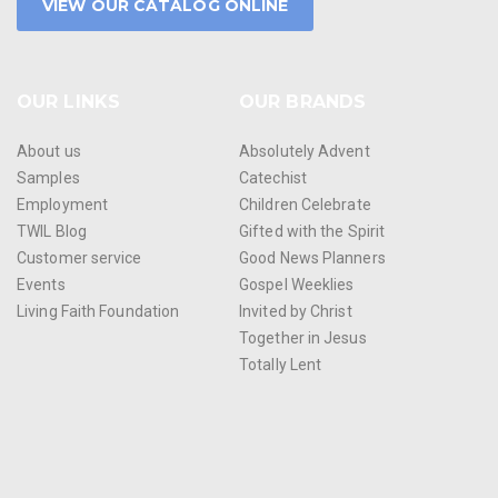
VIEW OUR CATALOG ONLINE
OUR LINKS
OUR BRANDS
About us
Absolutely Advent
Samples
Catechist
Employment
Children Celebrate
TWIL Blog
Gifted with the Spirit
Customer service
Good News Planners
Events
Gospel Weeklies
Living Faith Foundation
Invited by Christ
Together in Jesus
Totally Lent